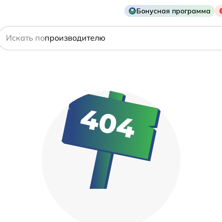
Бонусная программа
действующему веществу
Искать по
производителю
симптому