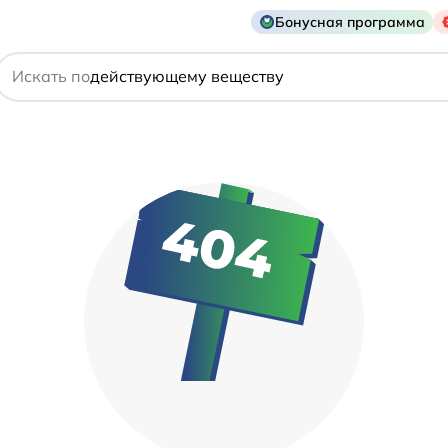
Бонусная программа
названию препарата
Искать по
действующему веществу
производителю
симптому