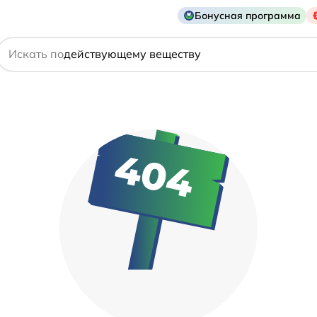
Бонусная программа
названию препарата
Искать по
действующему веществу
производителю
симптому