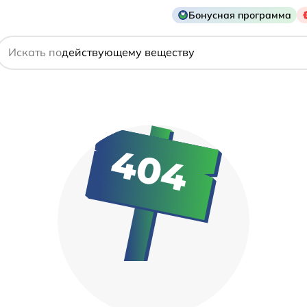
названию препарата
Бонусная программа
действующему веществу
Искать по
производителю
симптому