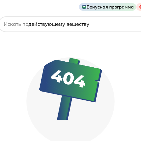
Бонусная программа
названию препарата
действующему веществу
Искать по
производителю
симптому