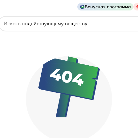
Бонусная программа
названию препарата
действующему веществу
Искать по
производителю
симптому