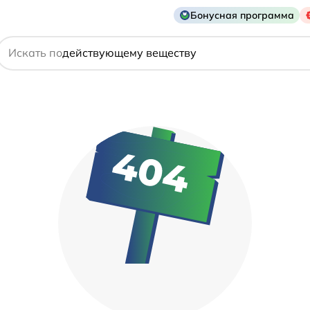
названию препарата
Бонусная программа
действующему веществу
Искать по
производителю
симптому