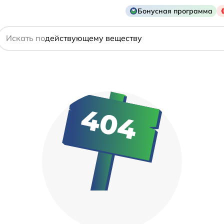
названию препарата
Бонусная программа
действующему веществу
Искать по
производителю
симптому