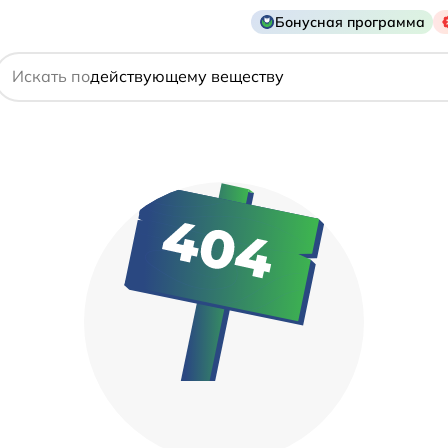
Бонусная программа
названию препарата
Искать по
действующему веществу
производителю
симптому