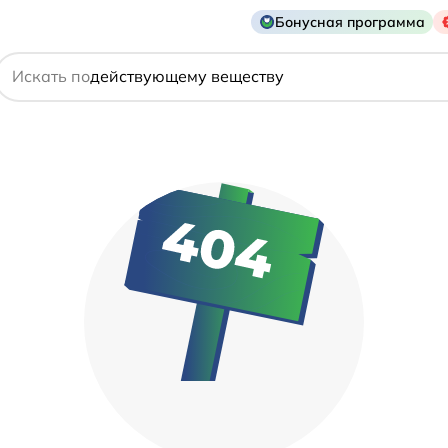
Бонусная программа
названию препарата
Искать по
действующему веществу
производителю
симптому