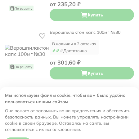
от 235,20 ₽
По рецепту
Купить
Верошпилактон капс 100мг №30
В наличии в 2 аптеках
Достаточно
от 301,60 ₽
По рецепту
Купить
Верошпирон капс 100мг №30
Мы используем файлы cookie, чтобы вам было удобно
пользоваться нашим сайтом.
В наличии в 59 аптеках
Много
Они помогают запомнить ваши предпочтения и обеспечить
безопасность данных. Вы можете управлять настройками
от 354,50 ₽
cookie в своем браузере. Оставаясь на сайте, вы
По рецепту
соглашаетесь с их использованием.
Купить