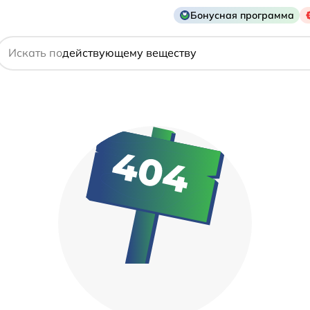
названию препарата
Бонусная программа
действующему веществу
Искать по
производителю
симптому