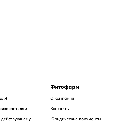
Фитофарм
до Я
О компании
оизводителям
Контакты
о действующему
Юридические документы