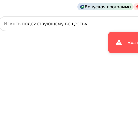
Бонусная программа
названию препарата
Искать по
действующему веществу
производителю
Возн
симптому