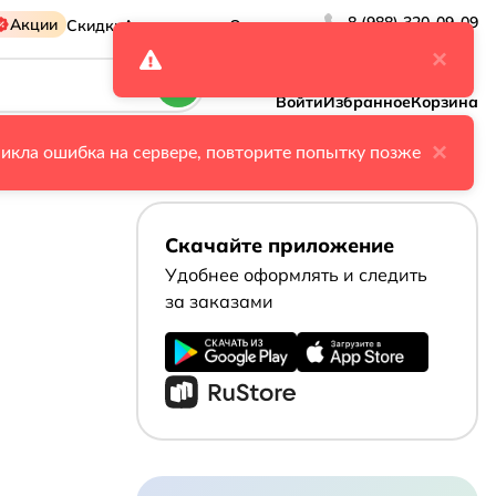
8 (988) 320-09-09
Акции
Скидки
Адреса аптек
О компании
×
Войти
Избранное
Корзина
×
икла ошибка на сервере, повторите попытку позже
Скачайте приложение
Удобнее оформлять и следить
за заказами