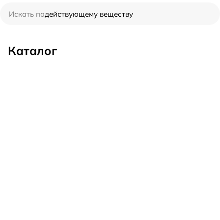
Искать по
действующему веществу
производителю
Каталог
симптому