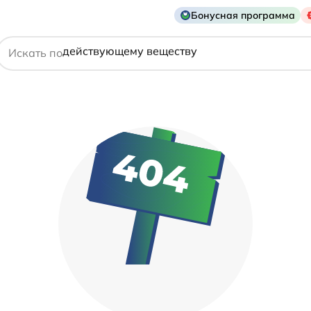
названию препарата
Бонусная программа
действующему веществу
Искать по
производителю
симптому