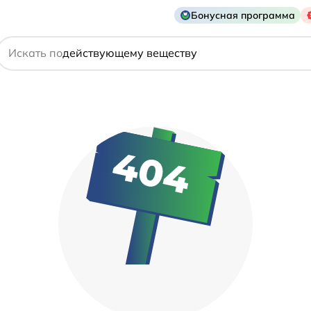
Бонусная программа
названию препарата
Искать по
действующему веществу
производителю
симптому