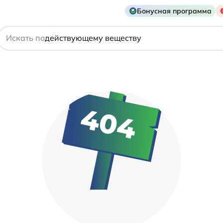
Бонусная программа
названию препарата
Искать по
действующему веществу
производителю
симптому