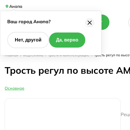
Анапа
Ваш город Анапа?
Каталог
Нет, другой
Да, верно
Главная
Медтехника
Трости и комплектующие
Трость регул по выс
Трость регул по высоте A
Основное
Рец