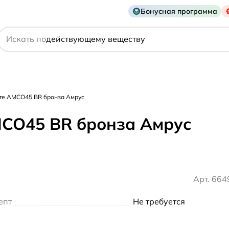
Бонусная программа
названию препарата
действующему веществу
Искать по
производителю
симптому
оте AMCO45 BR бронза Амрус
MCO45 BR бронза Амрус
Арт. 66
епт
Не требуется