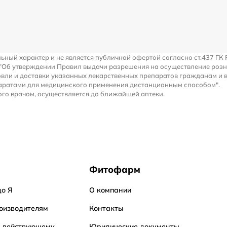
льный характер и не является публичной офертой согласно ст.437 ГК 
 "Об утверждении Правил выдачи разрешения на осуществление роз
вли и доставки указанных лекарственных препаратов гражданам и 
аратами для медицинского применения дистанционным способом".
го врачом, осуществляется до ближайшей аптеки.
Фитофарм
до Я
О компании
оизводителям
Контакты
о действующему
Юридические документы