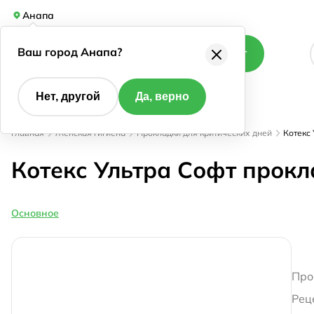
Анапа
Ваш город Анапа?
Каталог
Нет, другой
Да, верно
Главная
Женская гигиена
Прокладки для критических дней
Котекс
Котекс Ультра Софт прок
Основное
Про
Рец