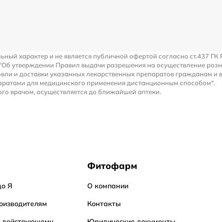
льный характер и не является публичной офертой согласно ст.437 ГК 
 "Об утверждении Правил выдачи разрешения на осуществление роз
вли и доставки указанных лекарственных препаратов гражданам и 
аратами для медицинского применения дистанционным способом".
го врачом, осуществляется до ближайшей аптеки.
Фитофарм
до Я
О компании
оизводителям
Контакты
о действующему
Юридические документы