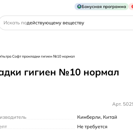
Бонусная программа
названию препарата
Искать по
действующему веществу
производителю
симптому
 Ультра Софт прокладки гигиен №10 нормал
ладки гигиен №10 нормал
Арт. 50
изводитель
Кимберли, Китай
епт
Не требуется