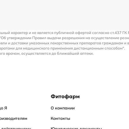
льный характер и не является публичной офертой согласно ст.437 ГК 
 "Об утверждении Правил выдачи разрешения на осуществление роз
вли и доставки указанных лекарственных препаратов гражданам и 
аратами для медицинского применения дистанционным способом".
го врачом, осуществляется до ближайшей аптеки.
Фитофарм
до Я
О компании
оизводителям
Контакты
о действующему
Юридические документы