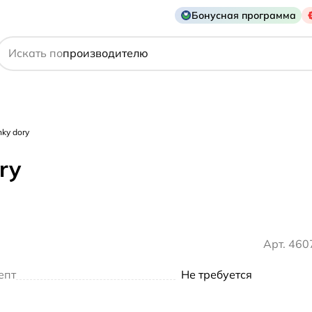
Бонусная программа
действующему веществу
Искать по
производителю
симптому
ky dory
ry
Арт. 46
епт
Не требуется