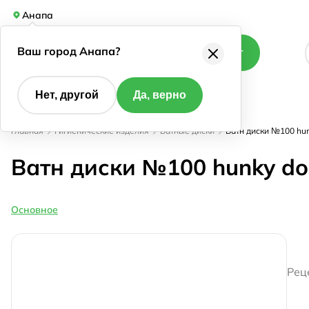
Анапа
Ваш город Анапа?
Каталог
Нет, другой
Да, верно
Главная
Гигиенические изделия
Ватные диски
Ватн диски №100 hun
Ватн диски №100 hunky do
Основное
Рец