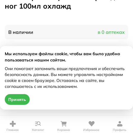
ног 100мл охлажд
В наличии
в 0 аптеках
Характеристики
Мы используем файлы cookie, чтобы вам было удобно
пользоваться нашим сайтом.
Производитель
Вис, Россия
Они помогают запомнить ваши предпочтения и обеспечить
Рецепт
Не требуется
безопасность данных. Вы можете управлять настройками
cookie в своем браузере. Оставаясь на сайте, вы
соглашаетесь с их использованием.
Цена действительна только при оформлении онлайн
Принять
Нет в наличии
Главная
Каталог
Корзина
Избранное
Профиль