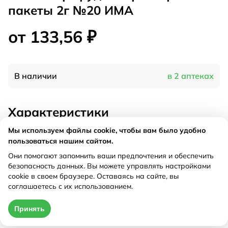
пакеты 2г №20 ИМА
от 133,56 ₽
В наличии
в 2 аптеках
Характеристики
Мы используем файлы cookie, чтобы вам было удобно
Производитель
Фитофарм, Россия
пользоваться нашим сайтом.
Форма выпуска
фильтр-пакеты по 2,0 г
Они помогают запомнить ваши предпочтения и обеспечить
Рецепт
Не требуется
безопасность данных. Вы можете управлять настройками
cookie в своем браузере. Оставаясь на сайте, вы
соглашаетесь с их использованием.
Цена действительна только при оформлении онлайн
Принять
от 133,56 ₽
Купить