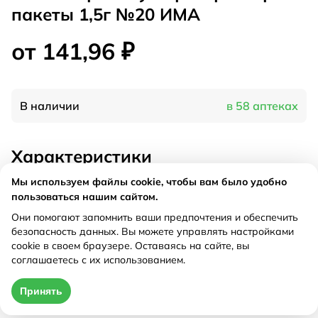
пакеты 1,5г №20 ИМА
от 141,96 ₽
В наличии
в 58 аптеках
Характеристики
Мы используем файлы cookie, чтобы вам было удобно
Производитель
Фитофарм, Россия
пользоваться нашим сайтом.
Форма выпуска
фильтр-пакеты по 1,5 г
Они помогают запомнить ваши предпочтения и обеспечить
Рецепт
Не требуется
безопасность данных. Вы можете управлять настройками
cookie в своем браузере. Оставаясь на сайте, вы
соглашаетесь с их использованием.
Цена действительна только при оформлении онлайн
Принять
от 141,96 ₽
Купить