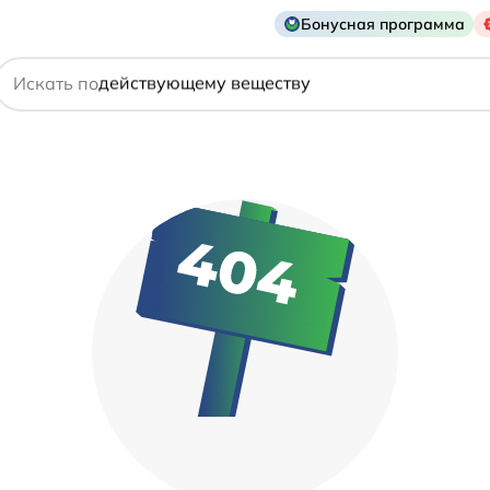
названию препарата
Бонусная программа
действующему веществу
Искать по
производителю
симптому