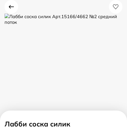
Лабби соска силик