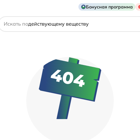
Бонусная программа
названию препарата
действующему веществу
Искать по
производителю
симптому