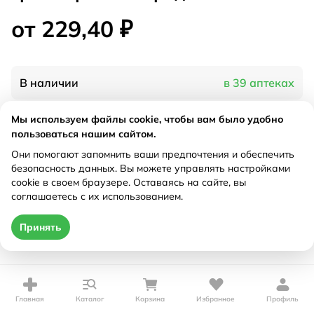
от 229,40 ₽
В наличии
в 39 аптеках
Мы используем файлы cookie, чтобы вам было удобно
Характеристики
пользоваться нашим сайтом.
Они помогают запомнить ваши предпочтения и обеспечить
Рецепт
Не требуется
безопасность данных. Вы можете управлять настройками
cookie в своем браузере. Оставаясь на сайте, вы
соглашаетесь с их использованием.
Цена действительна только при оформлении онлайн
от 229,40 ₽
Принять
Купить
Главная
Каталог
Корзина
Избранное
Профиль