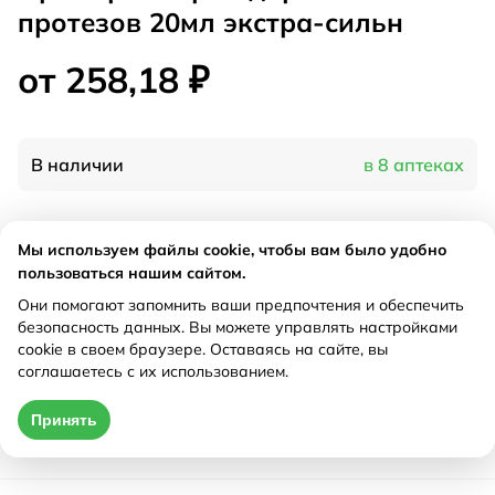
протезов 20мл экстра-сильн
от 258,18 ₽
В наличии
в 8 аптеках
Характеристики
Мы используем файлы cookie, чтобы вам было удобно
пользоваться нашим сайтом.
Производитель
Квайссер, Германия
Они помогают запомнить ваши предпочтения и обеспечить
Рецепт
Не требуется
безопасность данных. Вы можете управлять настройками
cookie в своем браузере. Оставаясь на сайте, вы
соглашаетесь с их использованием.
Цена действительна только при оформлении онлайн
Принять
от 258,18 ₽
Купить