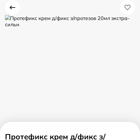
Протефикс крем д/фикс з/