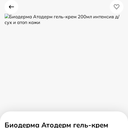
Биодерма Атодерм гель-крем