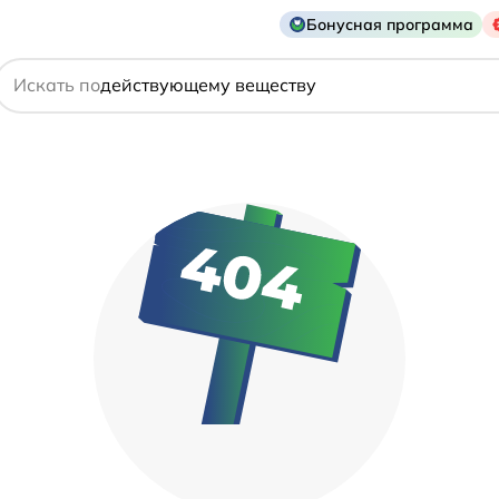
Бонусная программа
названию препарата
Искать по
действующему веществу
производителю
симптому