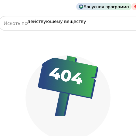
названию препарата
Бонусная программа
действующему веществу
Искать по
производителю
симптому