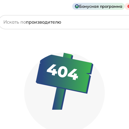
Бонусная программа
действующему веществу
Искать по
производителю
симптому