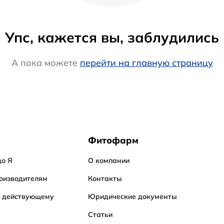
Упс, кажется вы, заблудились
А пока можете
перейти на главную страницу
Фитофарм
до Я
О компании
оизводителям
Контакты
о действующему
Юридические документы
Статьи