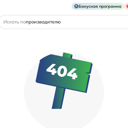
Бонусная программа
действующему веществу
Искать по
производителю
симптому