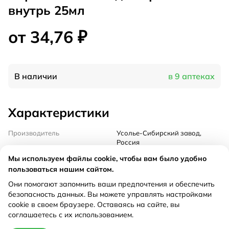
внутрь 25мл
от 34,76 ₽
В наличии
в 9 аптеках
Характеристики
Производитель
Усолье-Сибирский завод,
Россия
Дествующее вещество
Мяты перечной листьев масло
Мы используем файлы cookie, чтобы вам было удобно
+ Фенобарбитал +
пользоваться нашим сайтом.
Этилбромизовалерианат
Они помогают запомнить ваши предпочтения и обеспечить
Рецепт
Не требуется
безопасность данных. Вы можете управлять настройками
cookie в своем браузере. Оставаясь на сайте, вы
соглашаетесь с их использованием.
Цена действительна только при оформлении онлайн