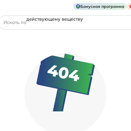
названию препарата
Бонусная программа
действующему веществу
Искать по
производителю
симптому