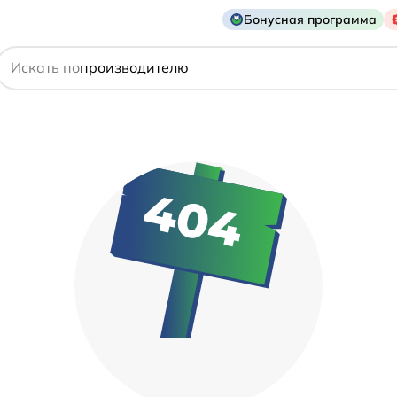
Бонусная программа
действующему веществу
Искать по
производителю
симптому