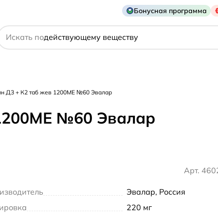
названию препарата
Бонусная программа
действующему веществу
Искать по
производителю
симптому
н Д3 + К2 таб жев 1200МЕ №60 Эвалар
 1200МЕ №60 Эвалар
Арт. 46
изводитель
Эвалар, Россия
ировка
220 мг