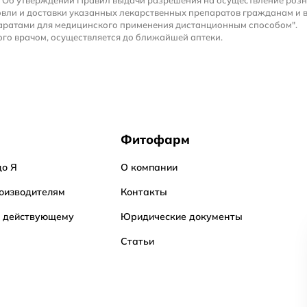
 "Об утверждении Правил выдачи разрешения на осуществление роз
вли и доставки указанных лекарственных препаратов гражданам и 
аратами для медицинского применения дистанционным способом".
го врачом, осуществляется до ближайшей аптеки.
Фитофарм
до Я
О компании
оизводителям
Контакты
о действующему
Юридические документы
Статьи