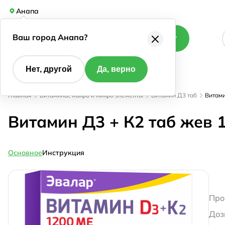
Анапа
Ваш город Анапа?
Каталог
Нет, другой
Да, верно
Главная
Витамины, макро и микро элементы
Витамин Д3 таб
Витами
Витамин Д3 + К2 таб жев
Основное
Инструкция
Про
Доз