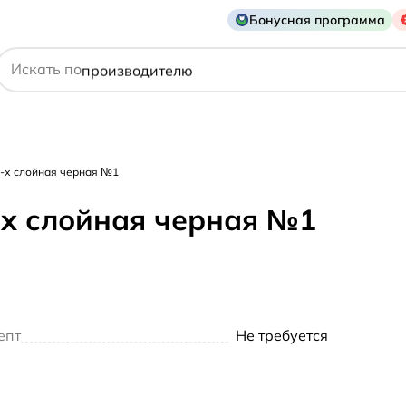
Бонусная программа
действующему веществу
Искать по
производителю
симптому
3-х слойная черная №1
-х слойная черная №1
епт
Не требуется