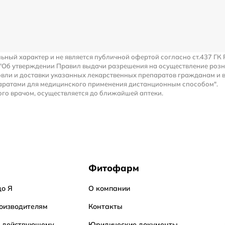
льный характер и не является публичной офертой согласно ст.437 ГК 
 "Об утверждении Правил выдачи разрешения на осуществление роз
вли и доставки указанных лекарственных препаратов гражданам и 
аратами для медицинского применения дистанционным способом".
го врачом, осуществляется до ближайшей аптеки.
Фитофарм
до Я
О компании
оизводителям
Контакты
о действующему
Юридические документы