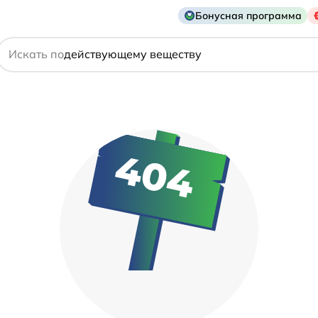
Бонусная программа
названию препарата
Искать по
действующему веществу
производителю
симптому