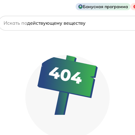
названию препарата
Бонусная программа
действующему веществу
Искать по
производителю
симптому