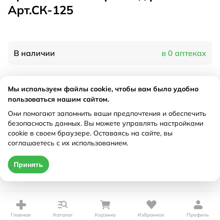
Арт.СК-125
В наличии
в 0 аптеках
Характеристики
Мы используем файлы cookie, чтобы вам было удобно
пользоваться нашим сайтом.
Производитель
"Крейт", Россия
Они помогают запомнить ваши предпочтения и обеспечить
Рецепт
Не требуется
безопасность данных. Вы можете управлять настройками
cookie в своем браузере. Оставаясь на сайте, вы
соглашаетесь с их использованием.
Цена действительна только при оформлении онлайн
Принять
Нет в наличии
Главная
Каталог
Корзина
Избранное
Профиль