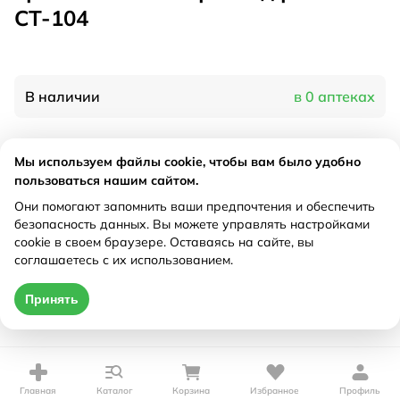
СТ-104
В наличии
в 0 аптеках
Характеристики
Мы используем файлы cookie, чтобы вам было удобно
пользоваться нашим сайтом.
Производитель
Тривес, Россия
Они помогают запомнить ваши предпочтения и обеспечить
Рецепт
Не требуется
безопасность данных. Вы можете управлять настройками
cookie в своем браузере. Оставаясь на сайте, вы
соглашаетесь с их использованием.
Цена действительна только при оформлении онлайн
Принять
Нет в наличии
Главная
Каталог
Корзина
Избранное
Профиль