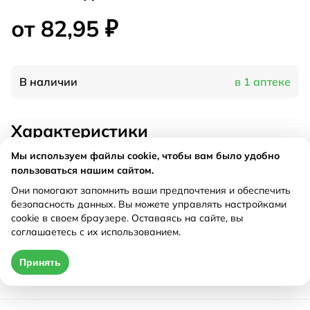
от 82,95 ₽
В наличии
в 1 аптеке
Характеристики
Мы используем файлы cookie, чтобы вам было удобно
Производитель
Татхимфармпрепараты, Россия
пользоваться нашим сайтом.
Дествующее вещество
Римантадин
Они помогают запомнить ваши предпочтения и обеспечить
Рецепт
Не требуется
безопасность данных. Вы можете управлять настройками
cookie в своем браузере. Оставаясь на сайте, вы
соглашаетесь с их использованием.
Цена действительна только при оформлении онлайн
Принять
от 82,95 ₽
Купить