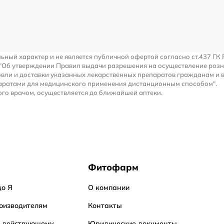
льный характер и не является публичной офертой согласно ст.437 ГК 
 "Об утверждении Правил выдачи разрешения на осуществление роз
вли и доставки указанных лекарственных препаратов гражданам и 
аратами для медицинского применения дистанционным способом".
го врачом, осуществляется до ближайшей аптеки.
Фитофарм
до Я
О компании
оизводителям
Контакты
о действующему
Юридические документы