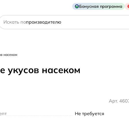
Бонусная программа
действующему веществу
Искать по
производителю
симптому
ов насеком
ле укусов насеком
Арт. 46
епт
Не требуется