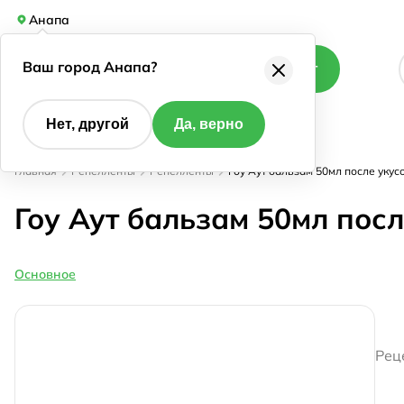
Анапа
Ваш город Анапа?
Каталог
Нет, другой
Да, верно
Главная
Репелленты
Репелленты
Гоу Аут бальзам 50мл после укус
Гоу Аут бальзам 50мл пос
Основное
Рец