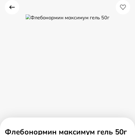
Флебонормин максимум гель 50г