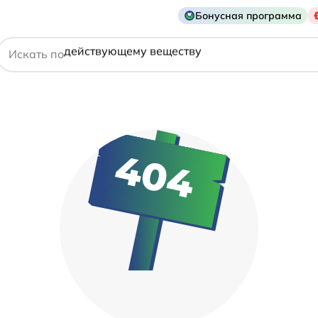
названию препарата
Бонусная программа
действующему веществу
Искать по
производителю
симптому