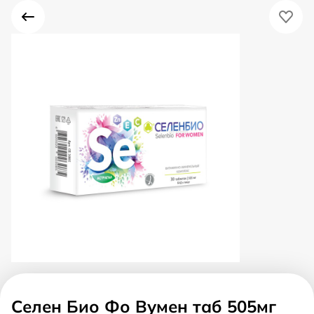
Селен Био Фо Вумен таб 505мг