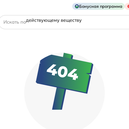
названию препарата
Бонусная программа
действующему веществу
Искать по
производителю
симптому