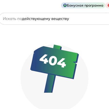
Бонусная программа
названию препарата
Искать по
действующему веществу
производителю
симптому