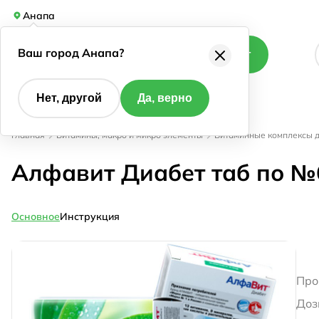
Анапа
Ваш город Анапа?
Каталог
Нет, другой
Да, верно
Главная
Витамины, макро и микро элементы
Витаминные комплексы д
Алфавит Диабет таб по №
Основное
Инструкция
Про
Доз