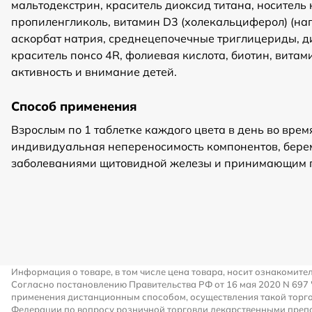
мальтодекстрин, краситель диоксид титана, носител
пропиленгликоль, витамин D3 (холекальциферол) (н
аскорбат натрия, среднецепочечные триглицериды, д
краситель понсо 4R, фолиевая кислота, биотин, вита
активность и внимание детей.
Способ применения
Взрослым по 1 таблетке каждого цвета в день во вре
индивидуальная непереносимость компонентов, берем
заболеваниями щитовидной железы и принимающим п
Информация о товаре, в том числе цена товара, носит ознакомите
Согласно постановлению Правительства РФ от 16 мая 2020 N 697
применения дистанционным способом, осуществления такой торго
Федерации по вопросу розничной торговли лекарственными преп