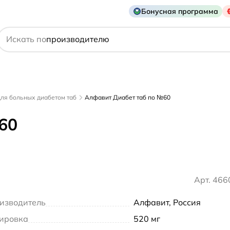
Бонусная программа
действующему веществу
Искать по
производителю
симптому
ля больных диабетом таб
Алфавит Диабет таб по №60
60
Арт. 46
изводитель
Алфавит, Россия
ировка
520 мг