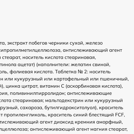
а, экстракт побегов черники сухой, железо
ксипропилметилцеллюлоза, антислеживающий агент
стеарат, носитель кислота стеариновая,
инола ацетат) (наполнители: желатин свиной,
ль, фолиевая кислота. Таблетка № 2: носитель
рин или кукурузный или картофельный или пшеничный,
цинка цитрат, витамин С (аскорбиновая кислота),
натрия, поливинилпирролидон; антислеживающие
слота стеариновая; мальтодекстрин или кукурузный
рузный, сахароза, бутилгидрокситолуол), краситель
т пропиленгликоль, краситель синий блестящий FCF,
 антислеживающий агент диоксид кремния аморфный,
илцеллюлоза; антислеживающий агент магния стеарат,