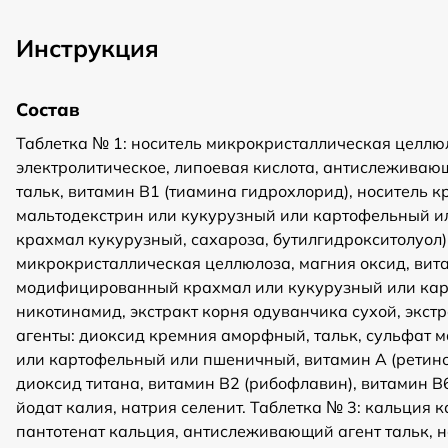
Инструкция
Состав
Таблетка № 1: носитель микрокристаллическая целлюло
электролитическое, липоевая кислота, антислежива
тальк, витамин В1 (тиамина гидрохлорид), носитель 
мальтодекстрин или кукурузный или картофельный или
крахмал кукурузный, сахароза, бутилгидрокситолуол)
микрокристаллическая целлюлоза, магния оксид, вит
модифицированный крахмал или кукурузный или карт
никотинамид, экстракт корня одуванчика сухой, экс
агенты: диоксид кремния аморфный, тальк, сульфат 
или картофельный или пшеничный, витамин А (ретинол
диоксид титана, витамин В2 (рибофлавин), витамин 
йодат калия, натрия селенит. Таблетка № 3: кальци
пантотенат кальция, антислеживающий агент тальк, 