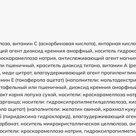
за, витамин С (аскорбиновая кислота), янтарная кислот
ющий агент диоксид кремния аморфный, носитель гидро
кроскарамеллоза натрия, антислеживающий агент магния 
 пшеничный, краситель диоксид титана, витамин А (рет
, меди цитрат, влагоудерживающий агент пропиленглико
амин Е (токоферола ацетат) (наполнители: мальтодекст
офельный или пшеничный, диоксид кремния аморфный), 
тракт корня лопуха сухой, носители: кроскарамеллоза 
марганца; носители: гидроксипропилметилцеллюлоза, ки
а ацетат) (наполнители: желатин свиной, крахмал куку
В6 (пиридоксина гидрохлорид), влагоудерживающий аген
я карбонат, носитель микрокристаллическая целлюлоза,
носители: кроскарамеллоза натрия, гидроксипропилмет