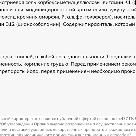
ь натриевая соль карбоксиметилцеллюлозы, витамин К1
аполнители: модифицированный крахмал или кукурузны
иоксид кремния аморфный, альфа-токоферол), носител
мин В12 (цианокобаламин). Содержит краситель, которы
мя еды с пищей, в любой последовательности. Продолжит
енность, кормление грудью. Перед применением рекоме
репараты йода, перед применением необходимо прокон
льный характер и не является публичной офертой согласно ст.437 ГК 
 "Об утверждении Правил выдачи разрешения на осуществление роз
вли и доставки указанных лекарственных препаратов гражданам и 
аратами для медицинского применения дистанционным способом".