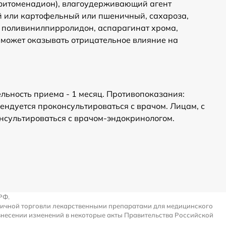
 (фитоменадион), влагоудерживающий агент
й или картофельный или пшеничный, сахароза,
ь поливинилпирролидон, аспарагинат хрома,
й может оказывать отрицательное влияние на
ельность приема - 1 месяц. Противопоказания:
ндуется проконсультироваться с врачом. Лицам, с
сультироваться с врачом-эндокринологом.
РФ.
ничной торговли лекарственными препаратами для медицинского
внесении изменений в некоторые акты Правительства Российской